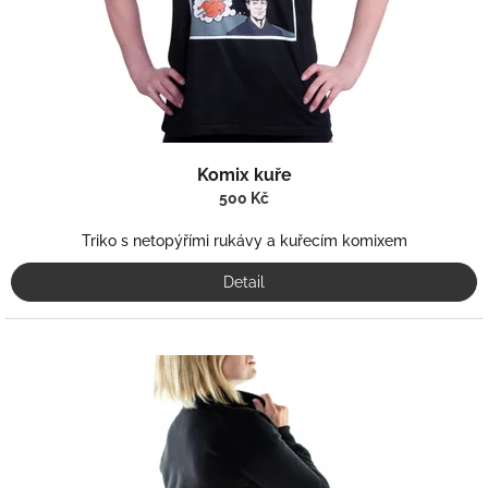
u
k
t
ů
Komix kuře
500 Kč
Triko s netopýřími rukávy a kuřecím komixem
Detail