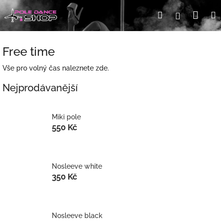
Přejít
Nák
Hledat
Přihlášení
na
obsah
koší
Free time
Vše pro volný čas naleznete zde.
Nejprodávanější
Miki pole
550 Kč
Nosleeve white
350 Kč
Nosleeve black