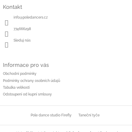
á
Kontakt
p
a
info
@
poledancers.cz
t
í
774666298
Sleduj nás
Informace pro vás
Obchodní podmínky
Podmínky ochrany osobních údajů
Tabulka velikostí
Odstoupení od kupní smlouvy
Pole dance studio Firefly
Taneční tyče