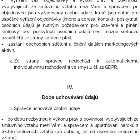
vyřízení Vaší objednávky a výkon práv a povinností
vyplývajících ze smluvního vztahu mezi Vámi a správcem; při
objednávce jsou vyžadovány osobní údaje, které jsou nutné pro
úspěšné vyřízení objednávky (jméno a adresa, kontakt), poskytnutí
osobních údajů je nutným požadavkem pro uzavření a plnění
smlouvy, bez poskytnutí osobních údajů není možné smlouvu
uzavřít či jí ze strany správce plnit,
zasílání obchodních sdělení a činění dalších marketingových
aktivit.
Ze strany správce nedochází k automatickému
individuálnímu rozhodování ve smyslu čl. 22 GDPR.
IV.
Doba uchovávání údajů
Správce uchovává osobní údaje
po dobu nezbytnou k výkonu práv a povinností vyplývajících ze
smluvního vztahu mezi Vámi a správcem a uplatňování nároků z
těchto smluvních vztahů (po dobu 15 let od ukončení smluvního
vztahu).