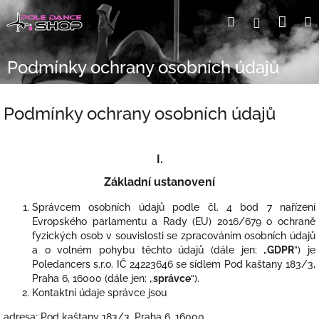
Přejít
Nák
Hledat
Přihlášení
na
obsah
koší
Podmínky ochrany osobních údajů
Podmínky ochrany osobních údajů
I.
Základní ustanovení
Správcem osobních údajů podle čl. 4 bod 7 nařízení
Evropského parlamentu a Rady (EU) 2016/679 o ochraně
fyzických osob v souvislosti se zpracováním osobních údajů
a o volném pohybu těchto údajů (dále jen: „
GDPR
”) je
Poledancers s.r.o. IČ 24223646 se sídlem Pod kaštany 183/3,
Praha 6, 16000 (dále jen: „
správce
“).
Kontaktní údaje správce jsou
adresa: Pod kaštany 183/3, Praha 6, 16000