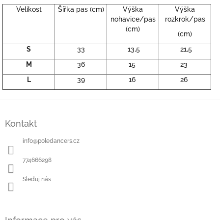
Velikost
Šířka pas (cm)
Výška
Výška
nohavice/pas
rozkrok/pas
(cm)
(cm)
S
33
13,5
21,5
M
36
15
23
L
39
16
26
Z
á
Kontakt
p
a
info
@
poledancers.cz
t
í
774666298
Sleduj nás