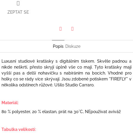
ZEPTAT SE
Twitter
Facebook
Popis
Diskuze
Luxusní studiové kraťásky s digitálním tiskem. Skvěle padnou a
nikde neškrtí, přesto skryjí úplně vše co mají. Tyto kraťásky mají
vyšší pas a delší nohavičku s nabíráním na bocích. Vhodné pro
holky co se rády více skrývají. Jsou zdobené potiskem ''FIREFLY'' v
několika odstínech růžové. U
šilo Studio Carraro.
Materiál:
80 % polyester, 20 % elastan, prát na 30°C, NEpoužívat aviváž
Tabulka velikostí: