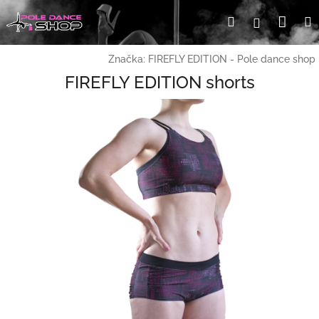
Přejít
Nák
Hledat
Přihlášení
na
obsah
koší
Značka:
FIREFLY EDITION - Pole dance shop
FIREFLY EDITION shorts