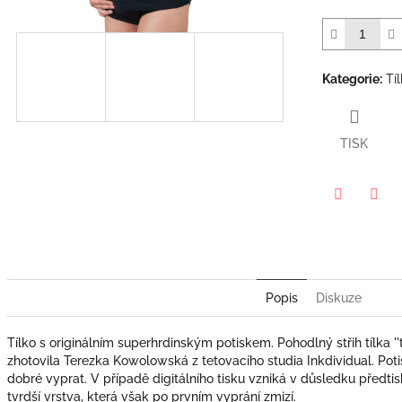
Kategorie
:
Tí
TISK
Twitter
Face
Popis
Diskuze
Tílko s originálním superhrdinským potiskem. Pohodlný střih tílka ''t
zhotovila Terezka Kowolowská z tetovacího studia Inkdividual. Poti
dobré vyprat. V případě digitálního tisku vzniká v důsledku předti
tvrdší vrstva, která však po prvním vyprání zmizí.