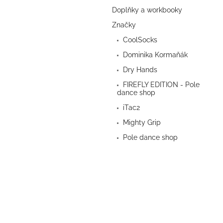
a
Doplňky a workbooky
n
e
Značky
l
CoolSocks
Dominika Kormaňák
Dry Hands
FIREFLY EDITION - Pole
dance shop
iTac2
Mighty Grip
Pole dance shop