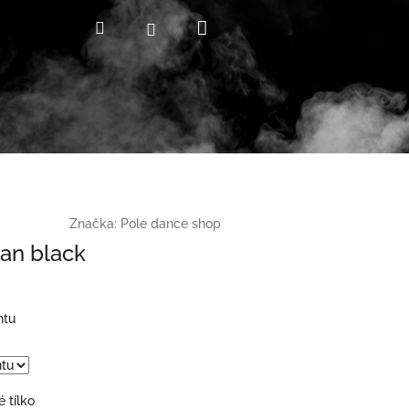
Nákupní
Hledat
Přihlášení
košík
Značka:
Pole dance shop
an black
ntu
 tílko