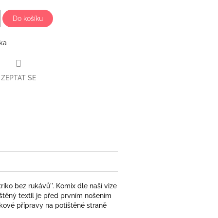
Do košíku
lka
ZEPTAT SE
book
riko bez rukávů''. Komix dle naší vize
štěný textil je před prvním nošením
skové přípravy na potištěné straně