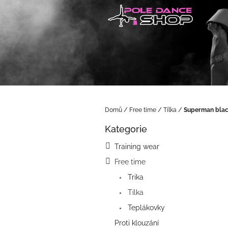
Přejít
na
obsah
Domů
/
Free time
/
Tílka
/
Superman bla
P
Kategorie
o
Přeskočit
kategorie
s
Training wear
t
Free time
r
a
Trika
n
Tílka
n
í
Teplákovky
p
Proti klouzání