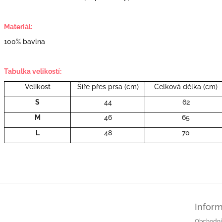
Materiál:
100% bavlna
Tabulka velikostí:
Velikost
Šíře přes prsa (cm)
Celková délka (cm)
S
44
62
M
46
65
L
48
70
Inform
Obchodní