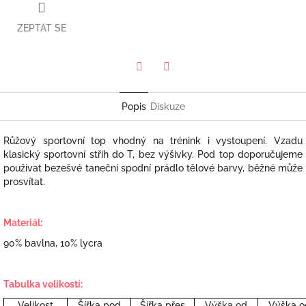
ZEPTAT SE
Twitter
Facebook
Popis
Diskuze
Růžový sportovní top vhodný na trénink i vystoupení. Vzadu
klasický sportovní střih do T, bez výšivky. Pod top doporučujeme
používat bezešvé taneční spodní prádlo tělové barvy, běžné může
prosvítat.
Materiál:
90% bavlna, 10% lycra
Tabulka velikostí:
Velikost
Šířka pod
Šířka přes
Výška od
Výška o