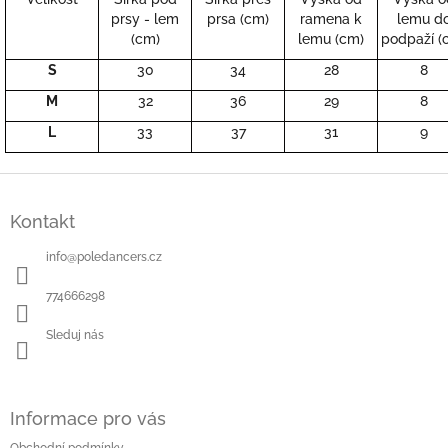
prsy - lem
prsa (cm)
ramena k
lemu d
(cm)
lemu (cm)
podpaží (
S
30
34
28
8
M
32
36
29
8
L
33
37
31
9
Z
á
Kontakt
p
a
info
@
poledancers.cz
t
í
774666298
Sleduj nás
Informace pro vás