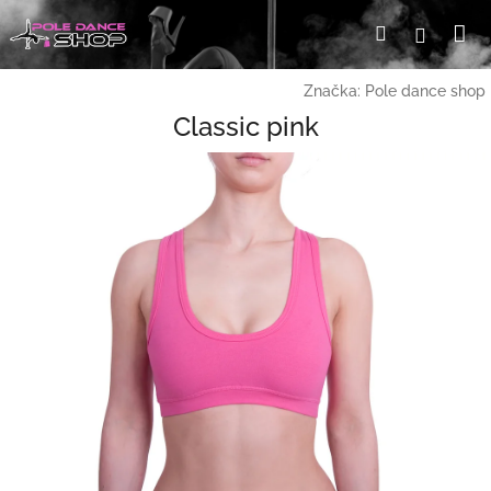
Přejít
Ná
Hledat
Přihláš
na
obsah
ko
Značka:
Pole dance shop
Classic pink