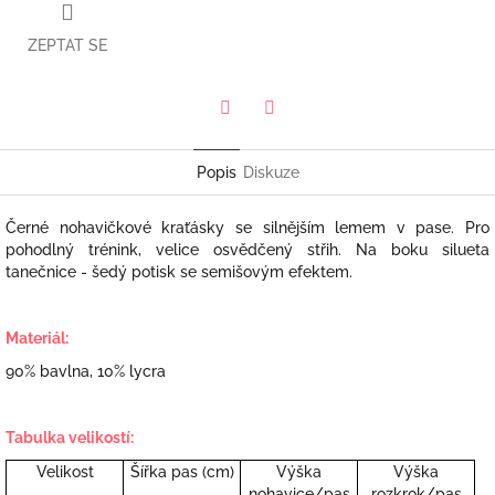
ZEPTAT SE
Twitter
Facebook
Popis
Diskuze
Černé nohavičkové kraťásky se silnějším lemem v pase. Pro
pohodlný trénink, velice osvědčený střih. Na boku silueta
tanečnice - šedý potisk se semišovým efektem.
Materiál:
90% bavlna, 10% lycra
Tabulka velikostí:
Velikost
Šířka pas (cm)
Výška
Výška
nohavice/pas
rozkrok/pas