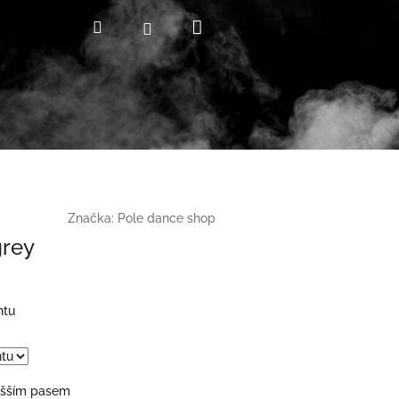
Nákupní
Hledat
Přihlášení
košík
Značka:
Pole dance shop
grey
ntu
yšším pasem