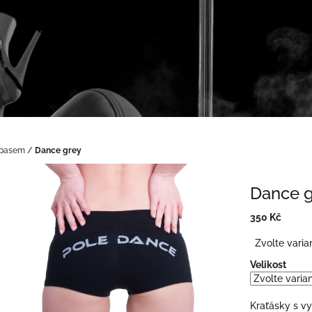
 pasem
/
Dance grey
Dance 
350 Kč
Měrná
Zvolte varia
cena:
Velikost
Kraťásky s v