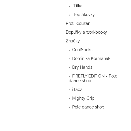
a
Tílka
n
e
Teplákovky
l
Proti klouzání
Doplňky a workbooky
Značky
CoolSocks
Dominika Kormaňák
Dry Hands
FIREFLY EDITION - Pole
dance shop
iTac2
Mighty Grip
Pole dance shop