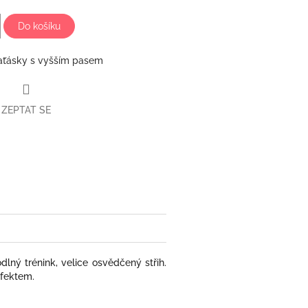
Do košíku
aťásky s vyšším pasem
ZEPTAT SE
book
lný trénink, velice osvědčený střih.
efektem.