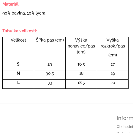
Materiál:
90% bavlna, 10% lycra
Tabulka velikostí:
Velikost
Šířka pas (cm)
Výška
Výška
nohavice/pas
rozkrok/pas
(cm)
(cm)
S
29
16,5
17
M
30,5
18
19
L
33
18,5
20
Inform
Obchodní