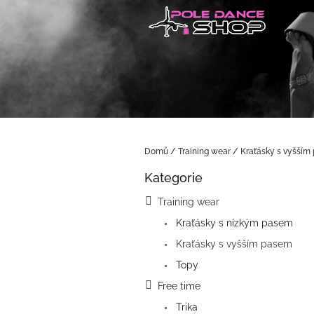
Přejít
na
obsah
Domů
/
Training wear
/
Kraťásky s vyšším
P
Kategorie
o
Přeskočit
kategorie
s
Training wear
t
Kraťásky s nízkým pasem
r
a
Kraťásky s vyšším pasem
n
Topy
n
í
Free time
p
Trika