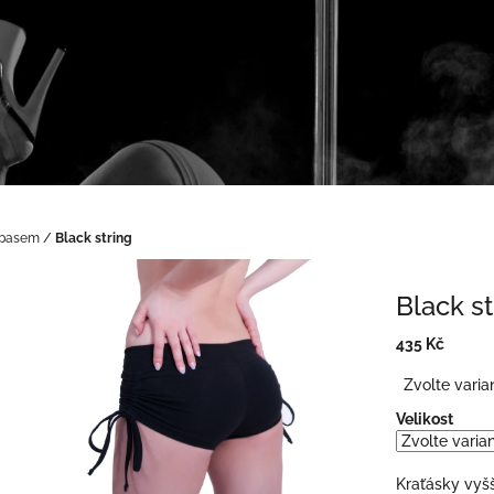
 pasem
/
Black string
Black st
435 Kč
Měrná
Zvolte varia
cena:
Velikost
Kraťásky vyš