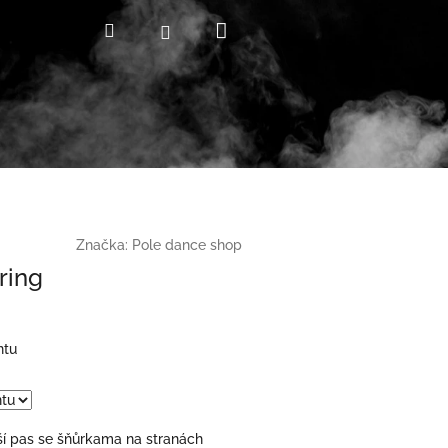
Nákupní
Hledat
Přihlášení
košík
Značka:
Pole dance shop
ring
ntu
ší pas se šňůrkama na stranách