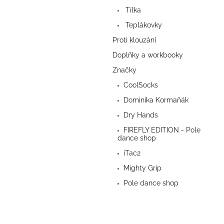
a
Tílka
n
e
Teplákovky
l
Proti klouzání
Doplňky a workbooky
Značky
CoolSocks
Dominika Kormaňák
Dry Hands
FIREFLY EDITION - Pole
dance shop
iTac2
Mighty Grip
Pole dance shop