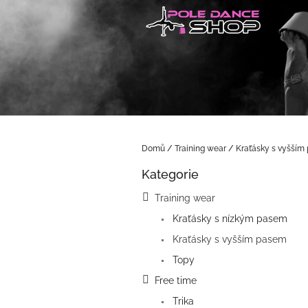
Přejít
na
obsah
Domů
/
Training wear
/
Kraťásky s vyšším
P
Kategorie
o
Přeskočit
kategorie
s
Training wear
t
Kraťásky s nízkým pasem
r
a
Kraťásky s vyšším pasem
n
Topy
n
í
Free time
p
Trika