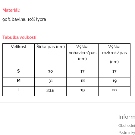
Materiál:
90% bavlna, 10% lycra
Tabulka velikostí:
Velikost
Šířka pas (cm)
Výška
Výška
nohavice/pas
rozkrok/pas
(cm)
(cm)
S
30
17
17
M
31
18
19
L
33,5
19
20
Inform
Obchodní
Podmínky