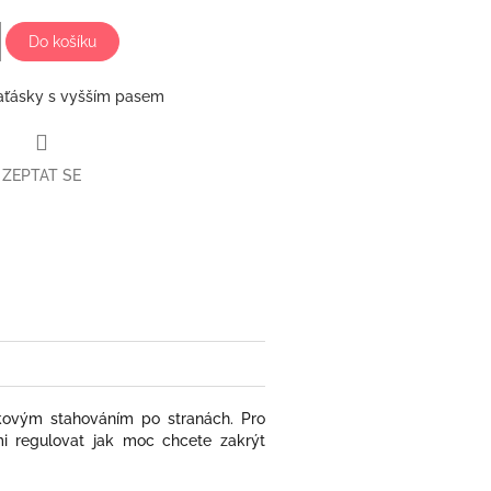
Do košíku
aťásky s vyšším pasem
ZEPTAT SE
book
kovým stahováním po stranách. Pro
i regulovat jak moc chcete zakrýt