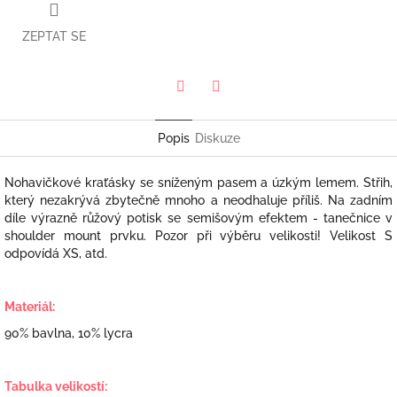
ZEPTAT SE
Twitter
Facebook
Popis
Diskuze
Nohavičkové kraťásky se sníženým pasem a úzkým lemem. Střih,
který nezakrývá zbytečně mnoho a neodhaluje příliš. Na zadním
díle výrazně růžový potisk se semišovým efektem - tanečnice v
shoulder mount prvku. Pozor při výběru velikosti! Velikost S
odpovídá XS, atd.
Materiál:
90% bavlna, 10% lycra
Tabulka velikostí: