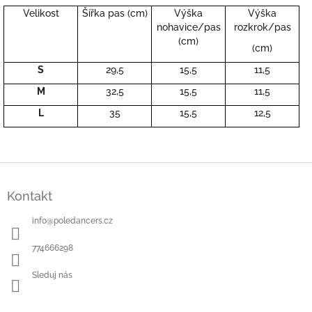
Velikost
Šířka pas (cm)
Výška
Výška
nohavice/pas
rozkrok/pas
(cm)
(cm)
S
29,5
15,5
11,5
M
32,5
15,5
11,5
L
35
15,5
12,5
Z
á
Kontakt
p
a
info
@
poledancers.cz
t
í
774666298
Sleduj nás